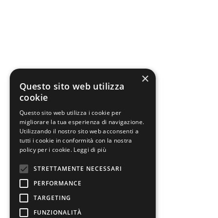
×
Questo sito web utilizza
cookie
Questo sito web utilizza i cookie per
migliorare la tua esperienza di navigazione.
Utilizzando il nostro sito web acconsenti a
tutti i cookie in conformità con la nostra
policy per i cookie.
Leggi di più
STRETTAMENTE NECESSARI
PERFORMANCE
TARGETING
FUNZIONALITÀ