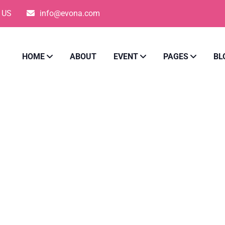
5 US
info@evona.com
HOME
ABOUT
EVENT
PAGES
BL