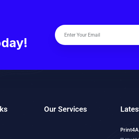
oday!
nks
Our Services
Lates
Print4A