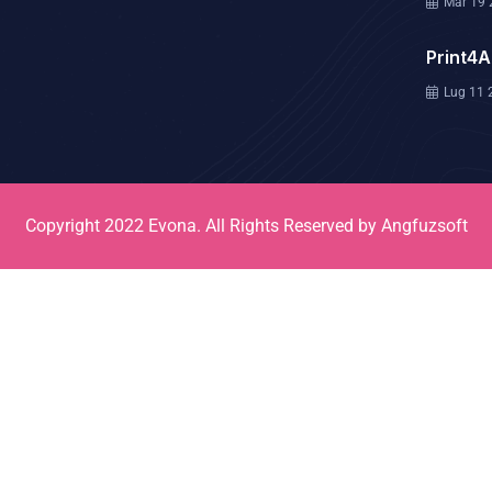
Mar 19 
Print4A
Lug 11 
Copyright 2022
Evona.
All Rights Reserved by
Angfuzsoft